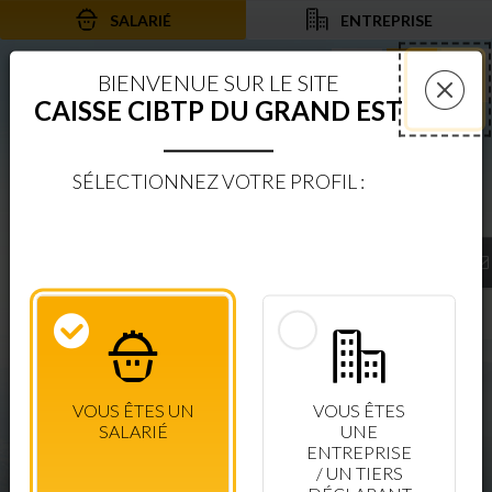
SALARIÉ
ENTREPRISE
Aller au contenu
Aller à la recherche
Aller à la navigation
Rechercher sur le
Services 
Af
BIENVENUE SUR LE SITE
CAISSE CIBTP DU GRAND EST
Fer
SÉLECTIONNEZ VOTRE PROFIL :
BIENVENUE SUR LE SITE
CAISSE CIBTP DU GRAND EST
ESPACE SÉCURISÉ
CONSULTEZ VOS DROITS EN TEMPS RÉEL
VOUS ÊTES UN
VOUS ÊTES
SALARIÉ
UNE
CONNEXION SALARIÉ
+ D'INFOS
ENTREPRISE
/ UN TIERS