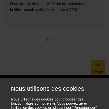
Dans sa note de juillet 2026 sur la conjoncture de
la filière construction, le réseau des CERC…
Haut 
Nous utilisons des cookies
Mentions légales
Protection des données personnelles
Nous utilisons des cookies pour proposer des
fonctionnalités sur notre site. Vous pouvez gérer
l'utilisation des cookies en cliquant sur "Personnaliser".