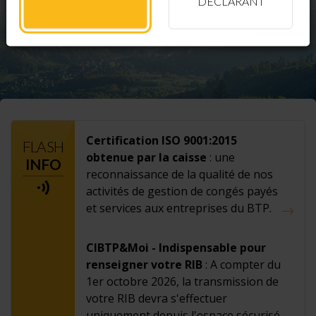
DÉCLARANT
Certification ISO 9001:2015
FLASH
obtenue par la caisse
: une
INFO
reconnaissance de la qualité de nos
activités de gestion de congés payés
et services aux entreprises du BTP.
CIBTP&Moi - Indispensable pour
renseigner votre RIB
: A compter du
1er octobre 2026, la transmission de
votre RIB devra s'effectuer
uniquement depuis l'espace sécurisé