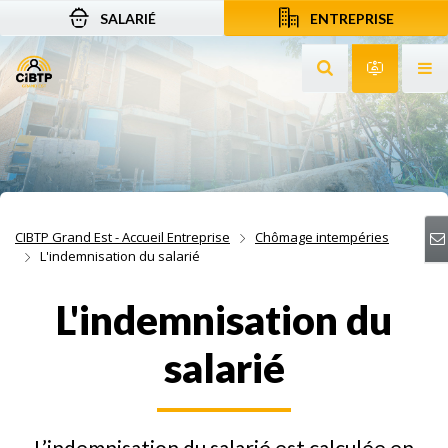
SALARIÉ
ENTREPRISE
Aller au contenu
Aller à la recherche
Aller à la navigation
Rechercher sur le
Services 
Af
CIBTP Grand Est - Accueil Entreprise
Chômage intempéries
L'indemnisation du salarié
L'indemnisation du
salarié
L’indemnisation du salarié est calculée en