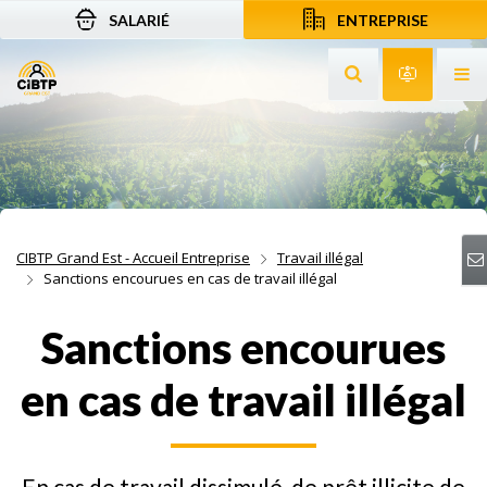
SALARIÉ
ENTREPRISE
Aller au contenu
Aller à la recherche
Aller à la navigation
Rechercher sur le
Services 
Af
CIBTP Grand Est - Accueil Entreprise
Travail illégal
Sanctions encourues en cas de travail illégal
Sanctions encourues
en cas de travail illégal
En cas de travail dissimulé, de prêt illicite de