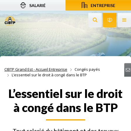
SALARIÉ
ENTREPRISE
Aller au contenu
Aller à la recherche
Aller à la navigation
Rechercher sur le
Services 
Af
CIBTP Grand Est - Accueil Entreprise
Congés payés
L’essentiel sur le droit à congé dans le BTP
L’essentiel sur le droit
à congé dans le BTP
Tout salarié du bâtiment et des travaux