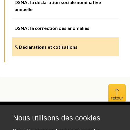
DSNA : la déclaration sociale nominative
annuelle
DSNA : la correction des anomalies
↖ Déclarations et cotisations
Haut 
Nous utilisons des cookies
Mentions légales
Protection des données personnelles