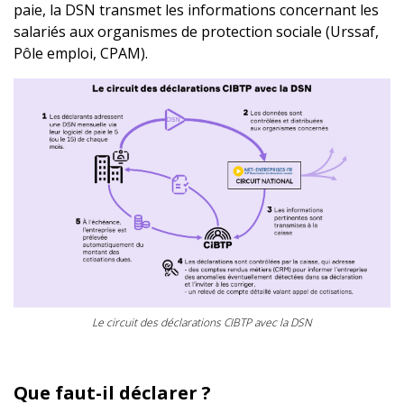
paie, la DSN transmet les informations concernant les
salariés aux organismes de protection sociale (Urssaf,
Pôle emploi, CPAM).
La DSN issue du logiciel de paie transite par le circuit national
Le circuit des déclarations CIBTP avec la DSN
Que faut-il déclarer ?