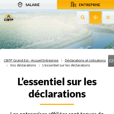
SALARIÉ
ENTREPRISE
Aller au contenu
Aller à la recherche
Aller à la navigation
Rechercher sur le
Services 
Af
CIBTP Grand Est - Accueil Entreprise
Déclarations et cotisations
Vos déclarations
L’essentiel sur les déclarations
L’essentiel sur les
déclarations
Les entreprises affiliées sont tenues de