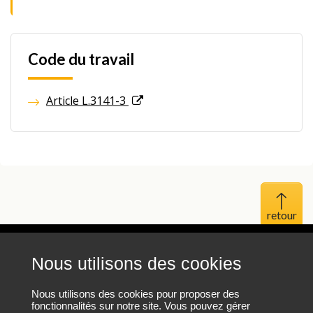
Code du travail
Article L.3141-3
Haut 
Nous utilisons des cookies
Mentions légales
Protection des données personnelles
Nous utilisons des cookies pour proposer des
fonctionnalités sur notre site. Vous pouvez gérer