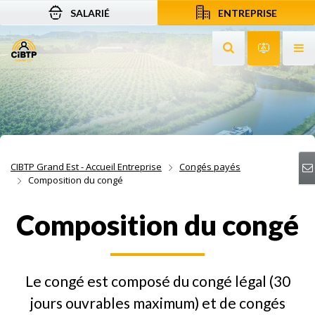
SALARIÉ
ENTREPRISE
Aller au contenu
Aller à la recherche
Aller à la navigation
Rechercher sur le
Services 
Af
CIBTP Grand Est - Accueil Entreprise
Congés payés
Composition du congé
Composition du congé
Le congé est composé du congé légal (30
jours ouvrables maximum) et de congés